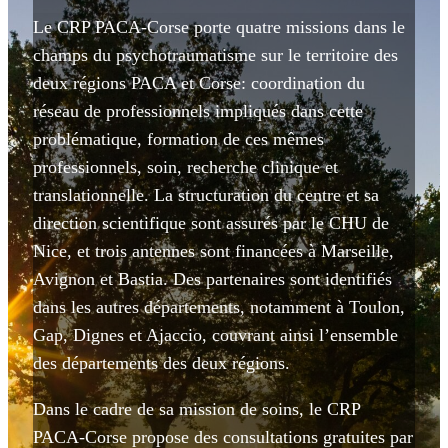
Le CRP PACA-Corse porte quatre missions dans le
champs du psychotraumatisme sur le territoire des
deux régions PACA et Corse: coordination du
réseau de professionnels impliqués dans cette
problématique, formation de ces mêmes
professionnels, soin, recherche clinique et
translationnelle. La structuration du centre et sa
direction scientifique sont assurés par le CHU de
Nice, et trois antennes sont financées à Marseille,
Avignon et Bastia. Des partenaires sont identifiés
dans les autres départements, notamment à Toulon,
Gap, Dignes et Ajaccio, couvrant ainsi l’ensemble
des départements des deux régions.
Dans le cadre de sa mission de soins, le CRP
PACA-Corse propose des consultations gratuites par